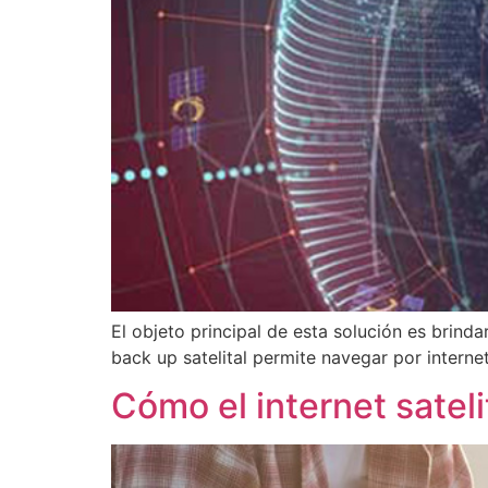
El objeto principal de esta solución es brinda
back up satelital permite navegar por internet
Cómo el internet sateli