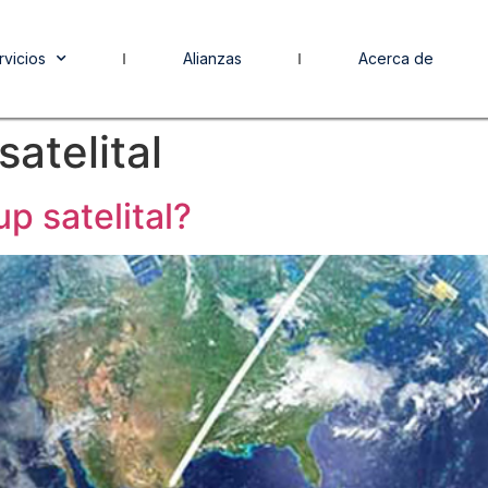
rvicios
Alianzas
Acerca de
satelital
p satelital?