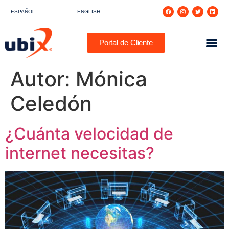
ESPAÑOL
ENGLISH
Portal de Cliente
Autor:
Mónica
Celedón
¿Cuánta velocidad de
internet necesitas?