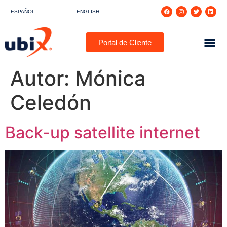
ESPAÑOL
ENGLISH
Portal de Cliente
Autor:
Mónica
Celedón
Back-up satellite internet