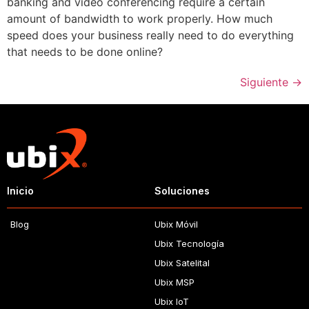
banking and video conferencing require a certain
amount of bandwidth to work properly. How much
speed does your business really need to do everything
that needs to be done online?
Siguiente
→
Inicio
Soluciones
Blog
Ubix Móvil
Ubix Tecnología
Ubix Satelital
Ubix MSP
Ubix IoT