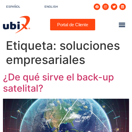
ESPAÑOL
ENGLISH
Portal de Cliente
Etiqueta:
soluciones
empresariales
¿De qué sirve el back-up
satelital?