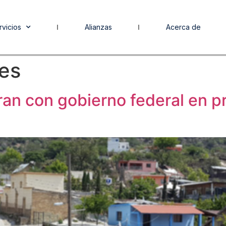
rvicios
Alianzas
Acerca de
es
ran con gobierno federal en p