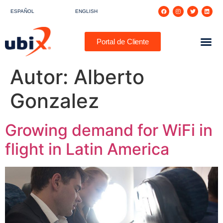
ESPAÑOL
ENGLISH
Portal de Cliente
Autor:
Alberto
Gonzalez
Growing demand for WiFi in
flight in Latin America