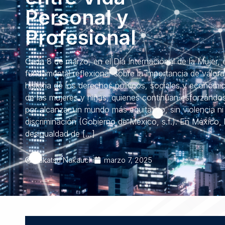
Personal y
Profesional
Cada 8 de marzo, en el Día Internacional de la Mujer, 
fundamental reflexionar sobre la importancia de valorar
historia de los derechos políticos, sociales y económi
de las mujeres y niñas, quienes continúan esforzándo
por alcanzar un mundo más equitativo, sin violencia ni
discriminación (Gobierno de México, s.f.). En México, 
desigualdad de […]
Takatsu Nakauchi
marzo 7, 2025