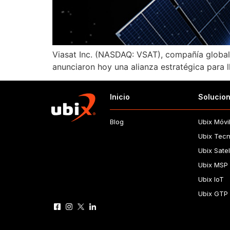
Viasat Inc. (NASDAQ: VSAT), compañía global 
anunciaron hoy una alianza estratégica para l
Inicio
Solucio
Blog
Ubix Móvi
Ubix Tecn
Ubix Satel
Ubix MSP
Ubix IoT
Ubix GTP