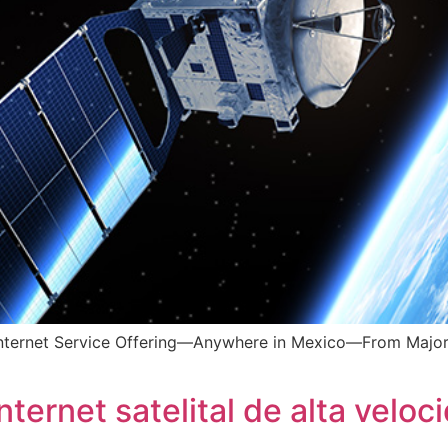
Internet Service Offering—Anywhere in Mexico—From Major
nternet satelital de alta velo