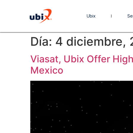
Ubix
Se
Día:
4 diciembre,
Viasat, Ubix Offer Hig
Mexico