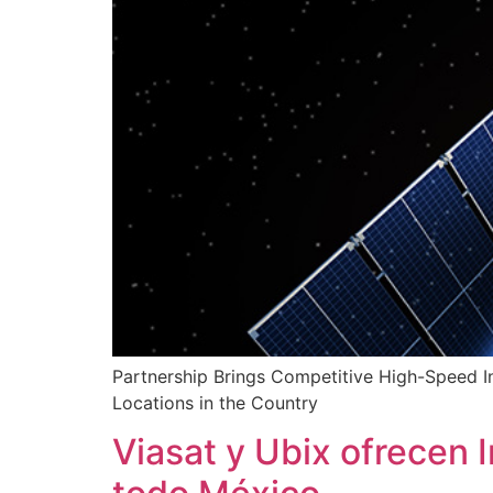
Partnership Brings Competitive High-Speed 
Locations in the Country
Viasat y Ubix ofrecen I